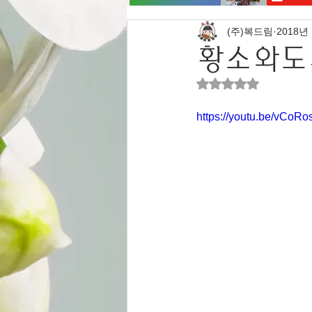
(주)복드림
2018년
황소와도
별점 5점 중 NaN
https://youtu.be/vCoR