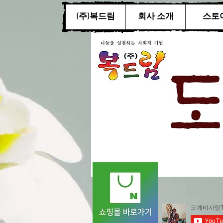
(주)복드림
회사 소개
스토