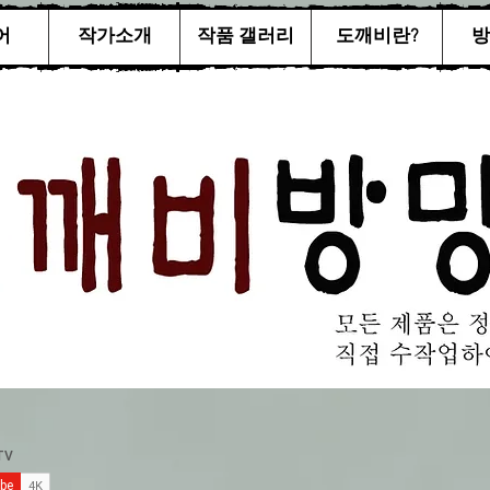
어
작가소개
작품 갤러리
도깨비란?
방