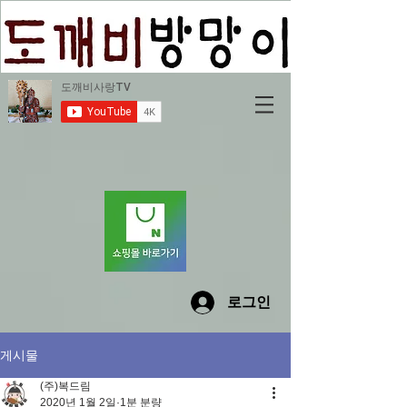
로그인
게시물
(주)복드림
2020년 1월 2일
1분 분량