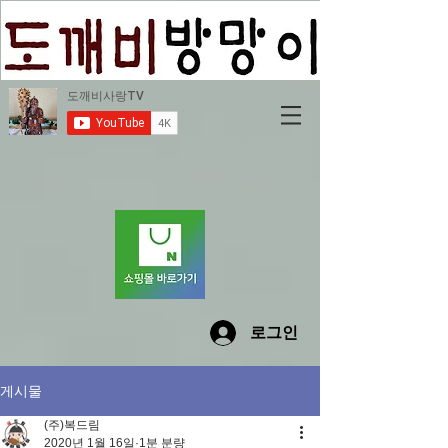
로그인
게시물
(주)복드림
2020년 1월 16일
1분 분량