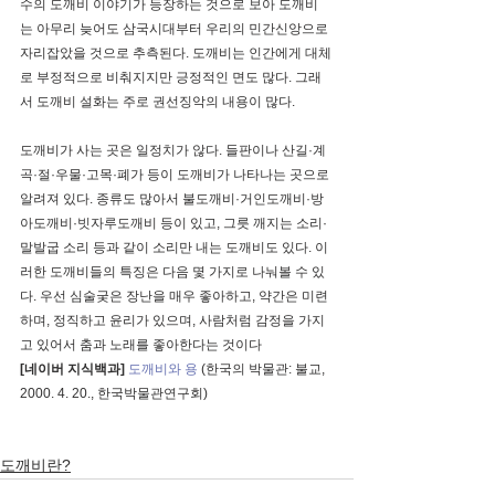
수의 도깨비 이야기가 등장하는 것으로 보아 도깨비
는 아무리 늦어도 삼국시대부터 우리의 민간신앙으로 
자리잡았을 것으로 추측된다. 도깨비는 인간에게 대체
로 부정적으로 비춰지지만 긍정적인 면도 많다. 그래
서 도깨비 설화는 주로 권선징악의 내용이 많다.
도깨비가 사는 곳은 일정치가 않다. 들판이나 산길·계
곡·절·우물·고목·폐가 등이 도깨비가 나타나는 곳으로 
알려져 있다. 종류도 많아서 불도깨비·거인도깨비·방
아도깨비·빗자루도깨비 등이 있고, 그릇 깨지는 소리·
말발굽 소리 등과 같이 소리만 내는 도깨비도 있다. 이
러한 도깨비들의 특징은 다음 몇 가지로 나눠볼 수 있
다. 우선 심술궂은 장난을 매우 좋아하고, 약간은 미련
하며, 정직하고 윤리가 있으며, 사람처럼 감정을 가지
고 있어서 춤과 노래를 좋아한다는 것이다
[네이버 지식백과]
도깨비와 용
 (한국의 박물관: 불교, 
2000. 4. 20., 한국박물관연구회)
도깨비란?