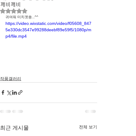
깨비깨비
별점 5점 중 NaN점을 주었습니다.
귀여워 미치겟쏭...^^
https://video.wixstatic.com/video/f05608_847
5e330dc3547e99288deebf89e59f5/1080p/m
p4/file.mp4
작품갤러리
전체 보기
최근 게시물