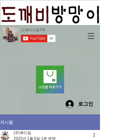
로그인
게시물
(주)복드림
2025년 1월 6일
1분 분량