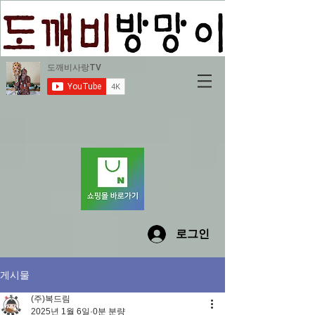
로그인
게시물
(주)복드림
2025년 1월 6일
0분 분량