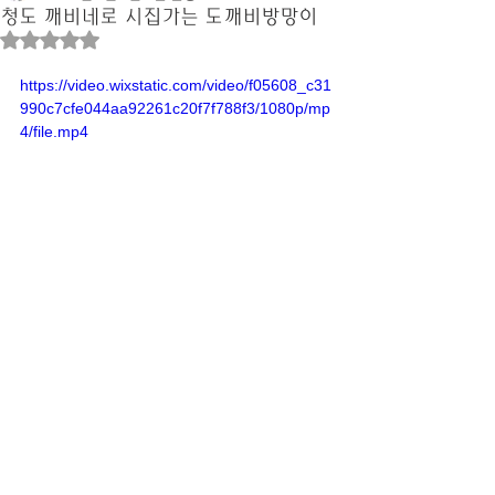
청도 깨비네로 시집가는 도깨비방망이
별점 5점 중 NaN점을 주었습니다.
https://video.wixstatic.com/video/f05608_c31
990c7cfe044aa92261c20f7f788f3/1080p/mp
4/file.mp4