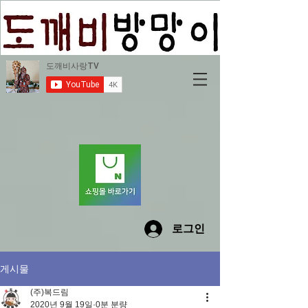
로그인
게시물
(주)복드림
2020년 9월 19일
0분 분량