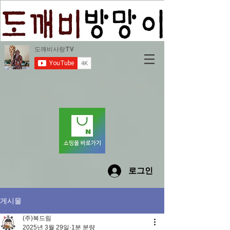
로그인
게시물
(주)복드림
2025년 3월 29일
1분 분량