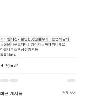
복드림
제천가볼만한곳
선물
부자되는법
박달재.
금전운
나무도깨비방망이
재물복
대박나세요.
다릅나무
소원성취
황영웅
작품갤러리
전체 보기
최근 게시물