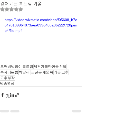
깊어가는 복드림 가을
별점 5점 중 NaN점을 주었습니다.
https://video.wixstatic.com/video/f05608_b7e
c470189964073aea0996488a86222/720p/m
p4/file.mp4
도깨비방망이
복드림
제천가볼만한곳
선물
부자되는법
박달재.
금전운
재물복
가을
고추
고추부각
방송영상