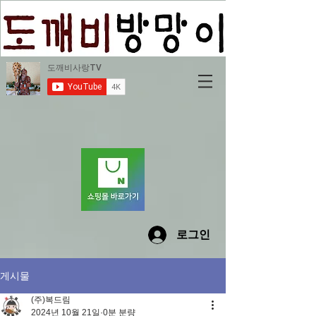
로그인
게시물
(주)복드림
2024년 10월 21일
0분 분량